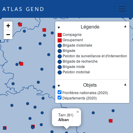
ATLAS GEND
+
Légende
▼
−
Compagnie
Groupement
Brigade motorisée
Brigade
Peloton de surveillance et d'intervention
Brigade de recherche
Brigade mixte
Peloton motorisé
Objets
▼
Frontières nationales (2020)
Départements (2020)
×
Tarn (81)
Alban