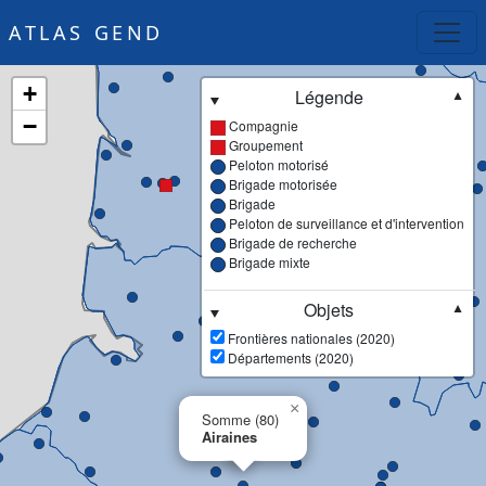
ATLAS GEND
+
Légende
▼
−
Compagnie
Groupement
Peloton motorisé
Brigade motorisée
Brigade
Peloton de surveillance et d'intervention
Brigade de recherche
Brigade mixte
Objets
▼
Frontières nationales (2020)
Départements (2020)
×
Somme (80)
Airaines