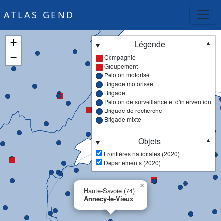
ATLAS GEND
+
Légende
▼
−
Compagnie
Groupement
Peloton motorisé
Brigade motorisée
Brigade
Peloton de surveillance et d'intervention
Brigade de recherche
Brigade mixte
Objets
▼
Frontières nationales (2020)
Départements (2020)
×
Haute-Savoie (74)
Annecy-le-Vieux