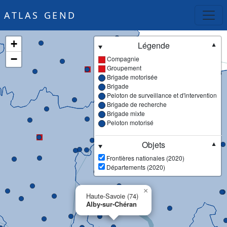
ATLAS GEND
+
Légende
▼
−
Compagnie
Groupement
Brigade motorisée
Brigade
Peloton de surveillance et d'intervention
Brigade de recherche
Brigade mixte
Peloton motorisé
Objets
▼
Frontières nationales (2020)
Départements (2020)
×
Haute-Savoie (74)
Alby-sur-Chéran