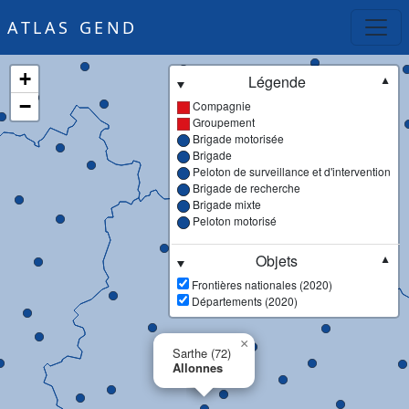
ATLAS GEND
+
Légende
▼
−
Compagnie
Groupement
Brigade motorisée
Brigade
Peloton de surveillance et d'intervention
Brigade de recherche
Brigade mixte
Peloton motorisé
Objets
▼
Frontières nationales (2020)
Départements (2020)
×
Sarthe (72)
Allonnes