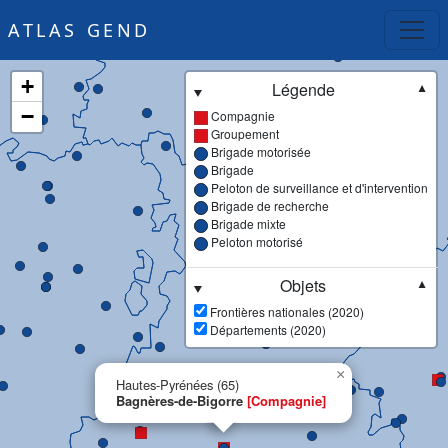
ATLAS GEND
+
Légende
▼
−
Compagnie
Groupement
Brigade motorisée
Brigade
Peloton de surveillance et d'intervention
Brigade de recherche
Brigade mixte
Peloton motorisé
Objets
▼
Frontières nationales (2020)
Départements (2020)
×
Hautes-Pyrénées (65)
Bagnères-de-Bigorre
[Compagnie]