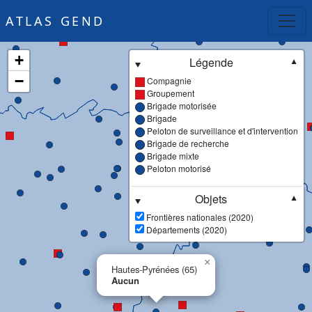
ATLAS GEND
+
Légende
▼
−
Compagnie
Groupement
Brigade motorisée
Brigade
Peloton de surveillance et d'intervention
Brigade de recherche
Brigade mixte
Peloton motorisé
Objets
▼
Frontières nationales (2020)
Départements (2020)
×
Hautes-Pyrénées (65)
Aucun