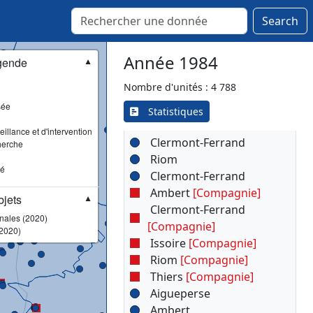
Search
▾
Puy-de-Dôme (63)
Année 1984
gende
▼
Clermont-Ferrand
Nombre d'unités : 4 788
Clermont-Ferrand
sée
Issoire
Statistiques
Thiers
illance et d'intervention
Clermont-Ferrand
herche
Riom
sé
Clermont-Ferrand
Ambert
[Compagnie]
jets
▼
Clermont-Ferrand
onales (2020)
[Compagnie]
2020)
Issoire
[Compagnie]
Riom
[Compagnie]
Thiers
[Compagnie]
Aigueperse
Ambert