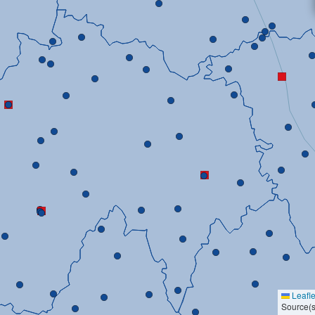
Leafle
Source(