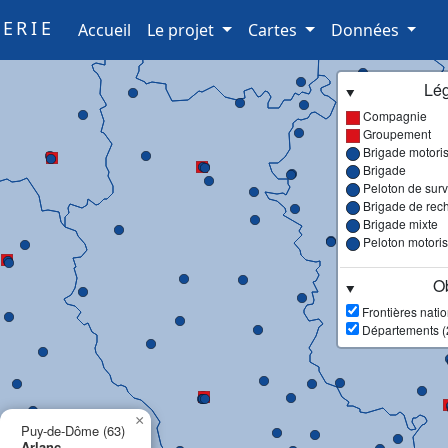
ERIE
(current)
Accueil
Le projet
Cartes
Données
Lé
Compagnie
Groupement
Brigade motori
Brigade
Peloton de surve
Brigade de rec
Brigade mixte
Peloton motori
Ob
Frontières nati
Départements (
×
Puy-de-Dôme (63)
Arlanc