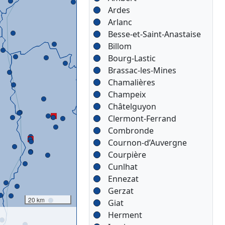
Ardes
Arlanc
Besse-et-Saint-Anastaise
Billom
Bourg-Lastic
Brassac-les-Mines
Chamalières
Champeix
Châtelguyon
Clermont-Ferrand
Combronde
Cournon-d’Auvergne
Courpière
Cunlhat
Ennezat
Gerzat
20 km
Giat
Herment