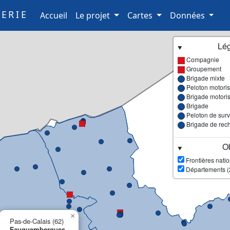
ERIE
(current)
Accueil
Le projet
Cartes
Données
Lé
Compagnie
Groupement
Brigade mixte
Peloton motori
Brigade motori
Brigade
Peloton de surve
Brigade de rec
Ob
Frontières nati
Départements (
×
Pas-de-Calais (62)
Fauquembergues