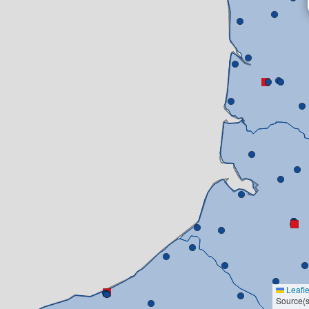
Leafle
Source(