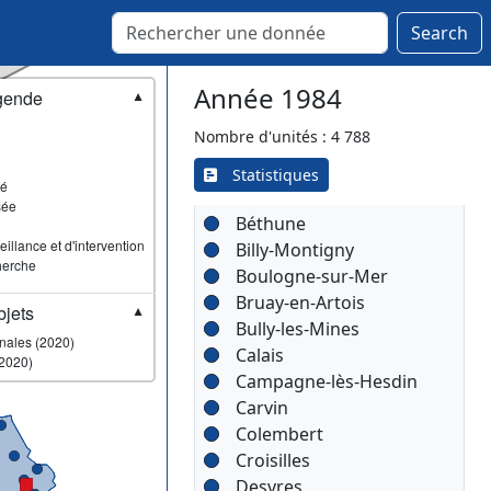
Audruicq
Search
Auxi-le-Château
Avesnes-le-Comte
Année 1984
Avion
gende
▼
Bapaume
Nombre d'unités : 4 788
Beaumetz-lès-Loges
Berck
Statistiques
sé
Bertincourt
sée
Béthune
illance et d'intervention
Billy-Montigny
herche
Boulogne-sur-Mer
Bruay-en-Artois
jets
▼
Bully-les-Mines
onales (2020)
Calais
2020)
Campagne-lès-Hesdin
Carvin
Colembert
Croisilles
Desvres