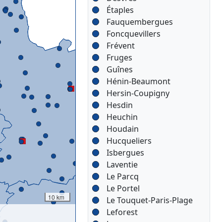
Étaples
Fauquembergues
Foncquevillers
Frévent
Fruges
Guînes
Hénin-Beaumont
Hersin-Coupigny
Hesdin
Heuchin
Houdain
Hucqueliers
Isbergues
Laventie
Le Parcq
Le Portel
10 km
Le Touquet-Paris-Plage
Leforest