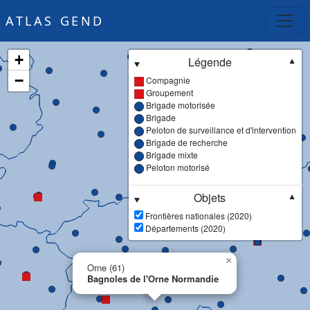
ATLAS GEND
+
Légende
▼
−
Compagnie
Groupement
Brigade motorisée
Brigade
Peloton de surveillance et d'intervention
Brigade de recherche
Brigade mixte
Peloton motorisé
Objets
▼
Frontières nationales (2020)
Départements (2020)
×
Orne (61)
Bagnoles de l'Orne Normandie