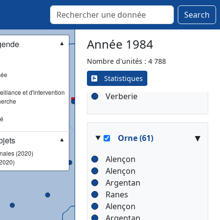
Noailles
Noyon
Search
Pont-Sainte-Maxence
Ressons-sur-Matz
Année 1984
gende
▼
Ribécourt-Dreslincourt
Saint-Just-en-Chaussée
Nombre d'unités : 4 788
Senlis
sée
Statistiques
Songeons
illance et d'intervention
Verberie
herche
sé
▾
Orne (61)
jets
▼
onales (2020)
Alençon
2020)
Alençon
Argentan
Ranes
Alençon
Argentan