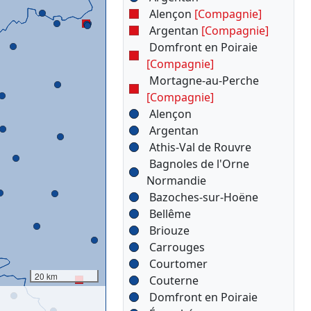
Alençon
[Compagnie]
Argentan
[Compagnie]
Domfront en Poiraie
[Compagnie]
Mortagne-au-Perche
[Compagnie]
Alençon
Argentan
Athis-Val de Rouvre
Bagnoles de l'Orne
Normandie
Bazoches-sur-Hoëne
Bellême
Briouze
Carrouges
Courtomer
20 km
Couterne
Domfront en Poiraie