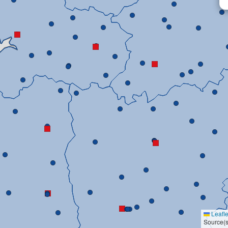
Leafle
Source(