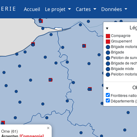
ERIE
(current)
Accueil
Le projet
Cartes
Données
Lé
Compagnie
Groupement
Brigade motori
Brigade
Peloton de surve
Brigade de rec
Brigade mixte
Peloton motori
Ob
Frontières nati
Départements (
×
Orne (61)
Argentan
[Compagnie]