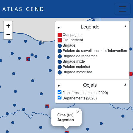
ATLAS GEND
+
Légende
▼
−
Compagnie
Groupement
Brigade
Peloton de surveillance et d'intervention
Brigade de recherche
Brigade mixte
Peloton motorisé
Brigade motorisée
Objets
▼
Frontières nationales (2020)
Départements (2020)
×
Orne (61)
Argentan