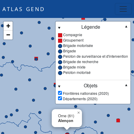
ATLAS GEND
+
Légende
▼
−
Compagnie
Groupement
Brigade motorisée
Brigade
Peloton de surveillance et d'intervention
Brigade de recherche
Brigade mixte
Peloton motorisé
Objets
▼
Frontières nationales (2020)
Départements (2020)
×
Orne (61)
Alençon