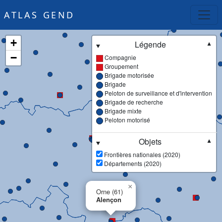
ATLAS GEND
+
Légende
▼
−
Compagnie
Groupement
Brigade motorisée
Brigade
Peloton de surveillance et d'intervention
Brigade de recherche
Brigade mixte
Peloton motorisé
Objets
▼
Frontières nationales (2020)
Départements (2020)
×
Orne (61)
Alençon