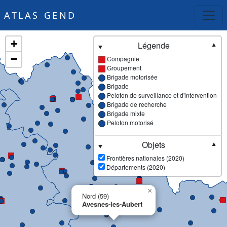
ATLAS GEND
+
Légende
▼
−
Compagnie
Groupement
Brigade motorisée
Brigade
Peloton de surveillance et d'intervention
Brigade de recherche
Brigade mixte
Peloton motorisé
Objets
▼
Frontières nationales (2020)
Départements (2020)
×
Nord (59)
Avesnes-les-Aubert