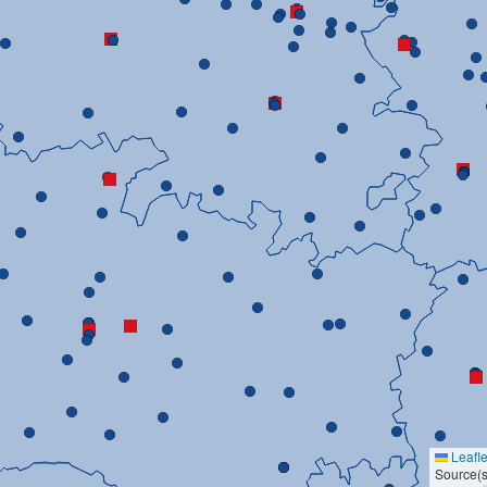
Leafle
Source(