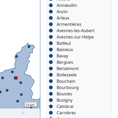
Annœullin
Anzin
Arleux
Armentières
Avesnes-les-Aubert
Avesnes-sur-Helpe
Bailleul
Baisieux
Bavay
Bergues
Berlaimont
Bollezeele
Bouchain
Bourbourg
Bousies
Busigny
10 km
Cambrai
Carnières