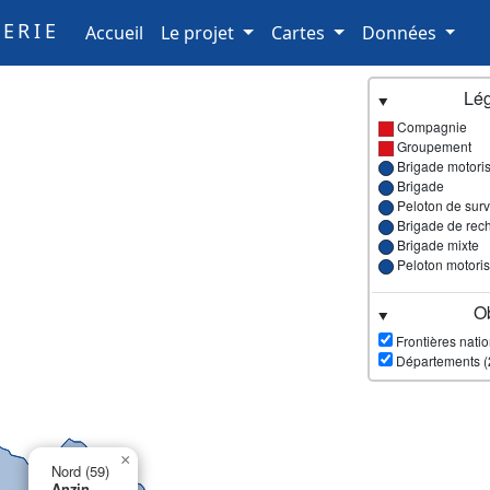
ERIE
(current)
Accueil
Le projet
Cartes
Données
Lé
Compagnie
Groupement
Brigade motori
Brigade
Peloton de surve
Brigade de rec
Brigade mixte
Peloton motori
Ob
Frontières nati
Départements (
×
Nord (59)
Anzin