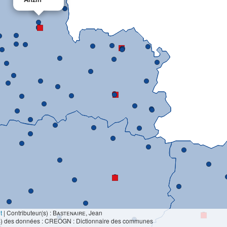
t
|
Contributeur(s) :
Bastenaire
, Jean
s) des données : CREOGN : Dictionnaire des communes