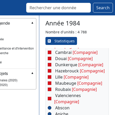
Avesnes-sur-Helpe
Search
Cambrai
Dunkerque
Année 1984
Lille
gende
▼
Maubeuge
Nombre d'unités : 4 788
Trélon
sée
Avesnes-sur-Helpe
Statistiques
[Compagnie]
illance et d'intervention
Cambrai
[Compagnie]
herche
Douai
[Compagnie]
sé
Dunkerque
[Compagnie]
Hazebrouck
[Compagnie]
jets
▼
Lille
[Compagnie]
onales (2020)
Maubeuge
[Compagnie]
2020)
Roubaix
[Compagnie]
Valenciennes
[Compagnie]
Abscon
Aniche