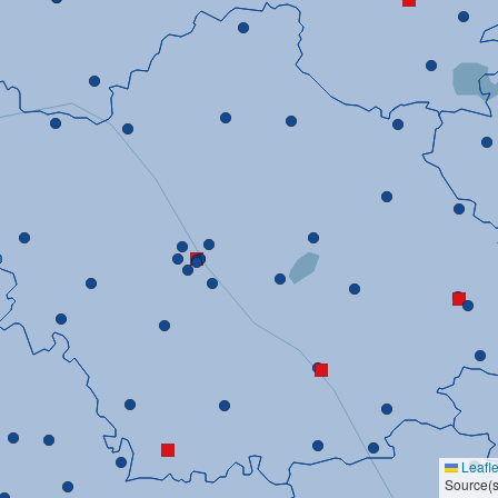
Leafle
Source(