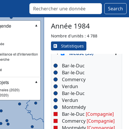
Thiaucourt-Regniéville
Toul
Search
Trieux
Vézelise
Année 1984
gende
▼
Villerupt
Nombre d'unités : 4 788
sée
Statistiques
▾
Meuse (55)
illance et d'intervention
herche
Bar-le-Duc
sé
Bar-le-Duc
Commercy
jets
▼
Verdun
onales (2020)
Bar-le-Duc
2020)
Verdun
Montmédy
Bar-le-Duc
[Compagnie]
Commercy
[Compagnie]
Montmédy
[Compagnie]