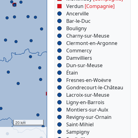
Verdun
[Compagnie]
Ancerville
Bar-le-Duc
Bouligny
Charny-sur-Meuse
Clermont-en-Argonne
Commercy
Damvilliers
Dun-sur-Meuse
Étain
Fresnes-en-Woëvre
Gondrecourt-le-Château
Lacroix-sur-Meuse
Ligny-en-Barrois
Montiers-sur-Aulx
Revigny-sur-Ornain
20 km
Saint-Mihiel
Sampigny