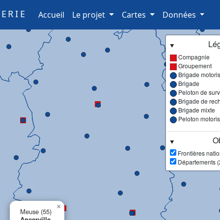
ERIE
(current)
Accueil
Le projet
Cartes
Données
Lé
Compagnie
Groupement
Brigade motori
Brigade
Peloton de surve
Brigade de rec
Brigade mixte
Peloton motori
Ob
Frontières nati
Départements (
×
Meuse (55)
Ancerville