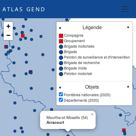
ATLAS GEND
+
Légende
▼
−
Compagnie
Groupement
Brigade motorisée
Brigade
Peloton de surveillance et d'intervention
Brigade de recherche
Brigade mixte
Peloton motorisé
Objets
▼
Frontières nationales (2020)
Départements (2020)
×
Meurthe-et-Moselle (54)
Arracourt