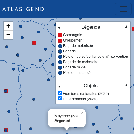
ATLAS GEND
+
Légende
▼
−
Compagnie
Groupement
Brigade motorisée
Brigade
Peloton de surveillance et d'intervention
Brigade de recherche
Brigade mixte
Peloton motorisé
Objets
▼
Frontières nationales (2020)
Départements (2020)
×
Mayenne (53)
Argentré