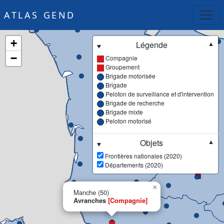
ATLAS GEND
+
Légende
▼
−
Compagnie
Groupement
Brigade motorisée
Brigade
Peloton de surveillance et d'intervention
Brigade de recherche
Brigade mixte
Peloton motorisé
Objets
▼
Frontières nationales (2020)
Départements (2020)
×
Manche (50)
Avranches
[Compagnie]