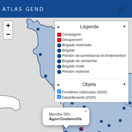
ATLAS GEND
+
Légende
▼
−
Compagnie
Groupement
Brigade motorisée
Brigade
Peloton de surveillance et d'intervention
Brigade de recherche
Brigade mixte
Peloton motorisé
Objets
▼
Frontières nationales (2020)
Départements (2020)
×
Manche (50)
Agon-Coutainville