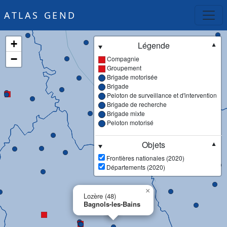
ATLAS GEND
+
Légende
▼
−
Compagnie
Groupement
Brigade motorisée
Brigade
Peloton de surveillance et d'intervention
Brigade de recherche
Brigade mixte
Peloton motorisé
Objets
▼
Frontières nationales (2020)
Départements (2020)
×
Lozère (48)
Bagnols-les-Bains