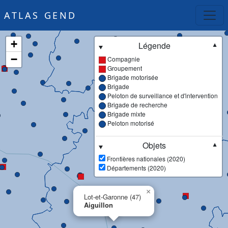
ATLAS GEND
+
Légende
▼
−
Compagnie
Groupement
Brigade motorisée
Brigade
Peloton de surveillance et d'intervention
Brigade de recherche
Brigade mixte
Peloton motorisé
Objets
▼
Frontières nationales (2020)
Départements (2020)
×
Lot-et-Garonne (47)
Aiguillon