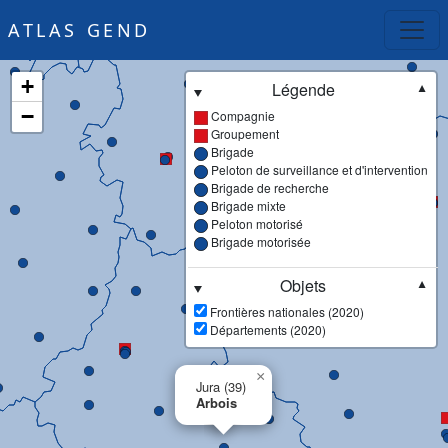
ATLAS GEND
+
Légende
▼
−
Compagnie
Groupement
Brigade
Peloton de surveillance et d'intervention
Brigade de recherche
Brigade mixte
Peloton motorisé
Brigade motorisée
Objets
▼
Frontières nationales (2020)
Départements (2020)
×
Jura (39)
Arbois