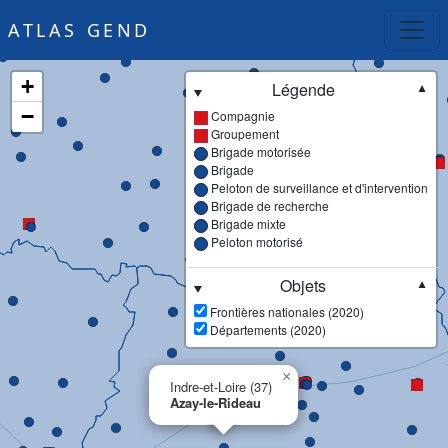
ATLAS GEND
+
Légende
▼
−
Compagnie
Groupement
Brigade motorisée
Brigade
Peloton de surveillance et d'intervention
Brigade de recherche
Brigade mixte
Peloton motorisé
Objets
▼
Frontières nationales (2020)
Départements (2020)
×
Indre-et-Loire (37)
Azay-le-Rideau