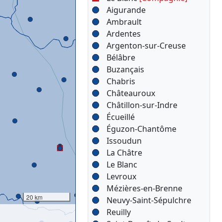
Aigurande
Ambrault
Ardentes
Argenton-sur-Creuse
Bélâbre
Buzançais
Chabris
Châteauroux
Châtillon-sur-Indre
Écueillé
Éguzon-Chantôme
Issoudun
La Châtre
Le Blanc
Levroux
Mézières-en-Brenne
20 km
Neuvy-Saint-Sépulchre
Reuilly