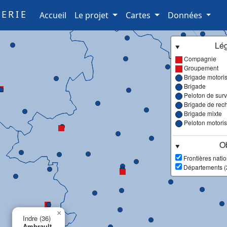
ERIE
(current)
Accueil
Le projet
Cartes
Données
Lé
Compagnie
Groupement
Brigade motori
Brigade
Peloton de surve
Brigade de rec
Brigade mixte
Peloton motori
Ob
Frontières nati
Départements (
×
Indre (36)
Ambrault