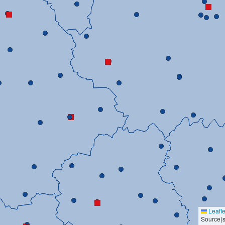
Leafle
Source(