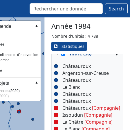
Saint-Domineuc
Saint-Malo
Search
Saint-Méen-le-Grand
Sens-de-Bretagne
Année 1984
gende
▼
Vitré
Nombre d'unités : 4 788
sée
Statistiques
▾
Indre (36)
illance et d'intervention
herche
Châteauroux
sé
Argenton-sur-Creuse
Châteauroux
jets
▼
Le Blanc
onales (2020)
Châteauroux
2020)
Châteauroux
Châteauroux
[Compagnie]
Issoudun
[Compagnie]
La Châtre
[Compagnie]
Le Blanc
[Compagnie]