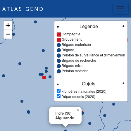
ATLAS GEND
+
Légende
▼
−
Compagnie
Groupement
Brigade motorisée
Brigade
Peloton de surveillance et d'intervention
Brigade de recherche
Brigade mixte
Peloton motorisé
Objets
▼
Frontières nationales (2020)
Départements (2020)
×
Indre (36)
Aigurande