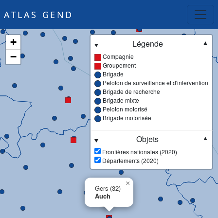
ATLAS GEND
+
Légende
▼
−
Compagnie
Groupement
Brigade
Peloton de surveillance et d'intervention
Brigade de recherche
Brigade mixte
Peloton motorisé
Brigade motorisée
Objets
▼
Frontières nationales (2020)
Départements (2020)
×
Gers (32)
Auch