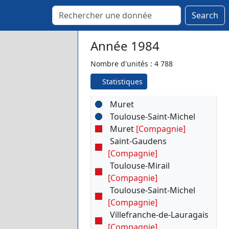
Toulouse
Search
Muret
Saint-Gaudens
Année 1984
Toulouse
Saint-Gaudens
Nombre d'unités : 4 788
Toulouse-Mirail
Toulouse-Saint-Michel
Statistiques
Colomiers
Muret
Toulouse-Saint-Michel
Muret
[Compagnie]
Saint-Gaudens
[Compagnie]
Toulouse-Mirail
[Compagnie]
Toulouse-Saint-Michel
[Compagnie]
Villefranche-de-Lauragais
[Compagnie]