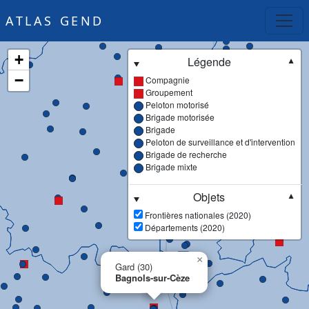
ATLAS GEND
+
Légende
▼
−
Compagnie
Groupement
Peloton motorisé
Brigade motorisée
Brigade
Peloton de surveillance et d'intervention
Brigade de recherche
Brigade mixte
Objets
▼
Frontières nationales (2020)
Départements (2020)
×
Gard (30)
Bagnols-sur-Cèze