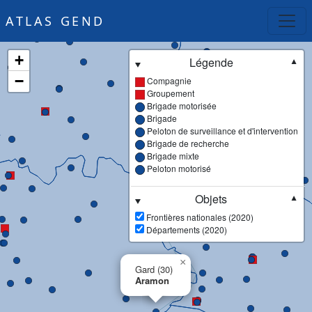
ATLAS GEND
+
Légende
▼
−
Compagnie
Groupement
Brigade motorisée
Brigade
Peloton de surveillance et d'intervention
Brigade de recherche
Brigade mixte
Peloton motorisé
Objets
▼
Frontières nationales (2020)
Départements (2020)
×
Gard (30)
Aramon