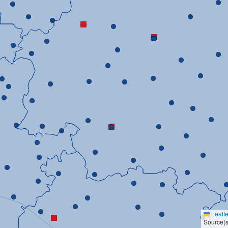
Leafle
Source(