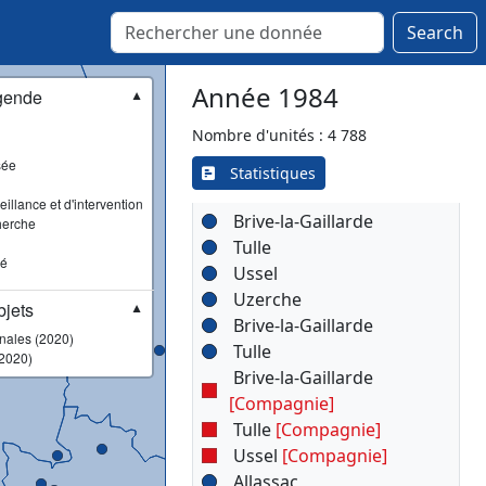
Saulzais-le-Potier
Vailly-sur-Sauldre
Search
Vierzon
Année 1984
gende
▼
Nombre d'unités : 4 788
▾
Corrèze (19)
sée
Statistiques
Tulle
illance et d'intervention
Brive-la-Gaillarde
herche
Tulle
sé
Ussel
Uzerche
jets
▼
Brive-la-Gaillarde
onales (2020)
Tulle
2020)
Brive-la-Gaillarde
[Compagnie]
Tulle
[Compagnie]
Ussel
[Compagnie]
Allassac