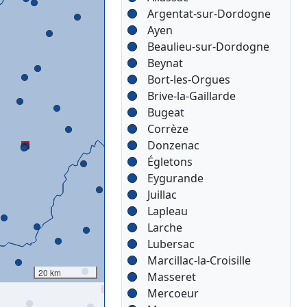
Argentat-sur-Dordogne
Ayen
Beaulieu-sur-Dordogne
Beynat
Bort-les-Orgues
Brive-la-Gaillarde
Bugeat
Corrèze
Donzenac
Égletons
Eygurande
Juillac
Lapleau
Larche
Lubersac
Marcillac-la-Croisille
20 km
Masseret
Mercoeur