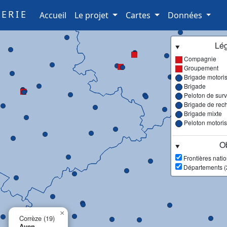
ERIE
(current)
Accueil
Le projet
Cartes
Données
Lé
Compagnie
Groupement
Brigade motori
Brigade
Peloton de surve
Brigade de rec
Brigade mixte
Peloton motori
Ob
Frontières nati
Départements (
×
Corrèze (19)
Ayen