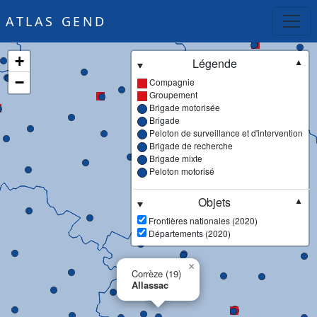
ATLAS GEND
+
Légende
▼
−
Compagnie
Groupement
Brigade motorisée
Brigade
Peloton de surveillance et d'intervention
Brigade de recherche
Brigade mixte
Peloton motorisé
Objets
▼
Frontières nationales (2020)
Départements (2020)
×
Corrèze (19)
Allassac