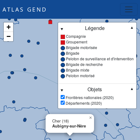
ATLAS GEND
+
Légende
▼
−
Compagnie
Groupement
Brigade motorisée
Brigade
Peloton de surveillance et d'intervention
Brigade de recherche
Brigade mixte
Peloton motorisé
Objets
▼
Frontières nationales (2020)
Départements (2020)
×
Cher (18)
Aubigny-sur-Nère