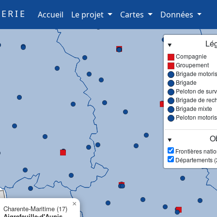
ERIE
(current)
Accueil
Le projet
Cartes
Données
Lé
Compagnie
Groupement
Brigade motori
Brigade
Peloton de surve
Brigade de rec
Brigade mixte
Peloton motori
Ob
Frontières nati
Départements (
×
Charente-Maritime (17)
Aigrefeuille-d'Aunis