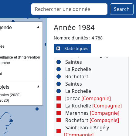
▾
(17)
Search
La Rochelle
Année 1984
Jonzac
gende
▼
La Rochelle
Nombre d'unités : 4 788
Marennes
sée
Rochefort
Statistiques
Saint-Jean-d'Angély
illance et d'intervention
Saintes
herche
La Rochelle
sé
Rochefort
Saintes
jets
▼
La Rochelle
onales (2020)
Jonzac
[Compagnie]
2020)
La Rochelle
[Compagnie]
Marennes
[Compagnie]
Rochefort
[Compagnie]
Saint-Jean-d'Angély
[Compagnie]