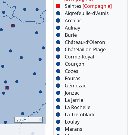
Saintes
[Compagnie]
Aigrefeuille-d'Aunis
Archiac
Aulnay
Burie
Château-d’Oleron
Châtelaillon-Plage
Corme-Royal
Courçon
Cozes
Fouras
Gémozac
Jonzac
La Jarrie
La Rochelle
La Tremblade
20 km
Loulay
Marans