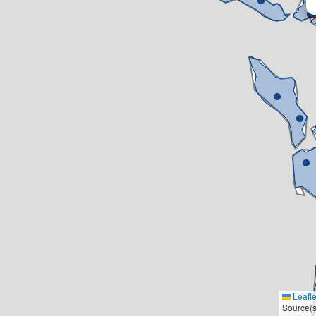
Leafle
Source(