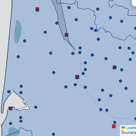
Leafle
Source(