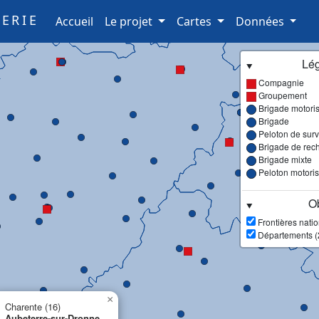
ERIE
(current)
Accueil
Le projet
Cartes
Données
Lé
Compagnie
Groupement
Brigade motori
Brigade
Peloton de surve
Brigade de rec
Brigade mixte
Peloton motori
Ob
Frontières nati
Départements (
×
Charente (16)
Aubeterre-sur-Dronne