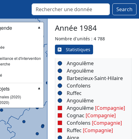
Salers
Trizac
Search
Vic-sur-Cère
Ydes
Année 1984
gende
▼
Nombre d'unités : 4 788
sée
▾
Statistiques
Charente (16)
illance et d'intervention
Angoulême
herche
Angoulême
sé
Barbezieux-Saint-Hilaire
Confolens
jets
▼
Ruffec
onales (2020)
Angoulême
2020)
Angoulême
[Compagnie]
Cognac
[Compagnie]
Confolens
[Compagnie]
Ruffec
[Compagnie]
Aigre