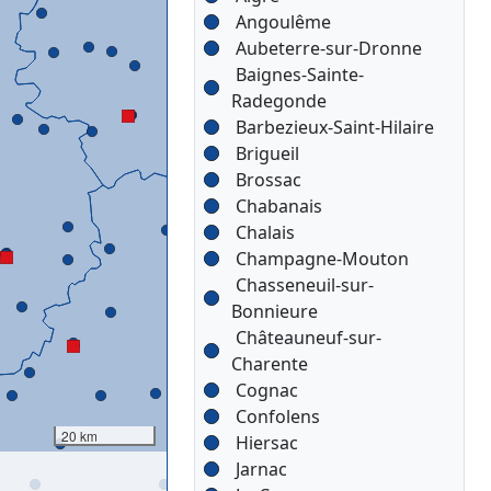
Angoulême
Aubeterre-sur-Dronne
Baignes-Sainte-
Radegonde
Barbezieux-Saint-Hilaire
Brigueil
Brossac
Chabanais
Chalais
Champagne-Mouton
Chasseneuil-sur-
Bonnieure
Châteauneuf-sur-
Charente
Cognac
Confolens
20 km
Hiersac
Jarnac