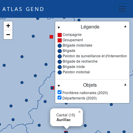
ATLAS GEND
+
Légende
▼
−
Compagnie
Groupement
Brigade motorisée
Brigade
Peloton de surveillance et d'intervention
Brigade de recherche
Brigade mixte
Peloton motorisé
Objets
▼
Frontières nationales (2020)
Départements (2020)
×
Cantal (15)
Aurillac