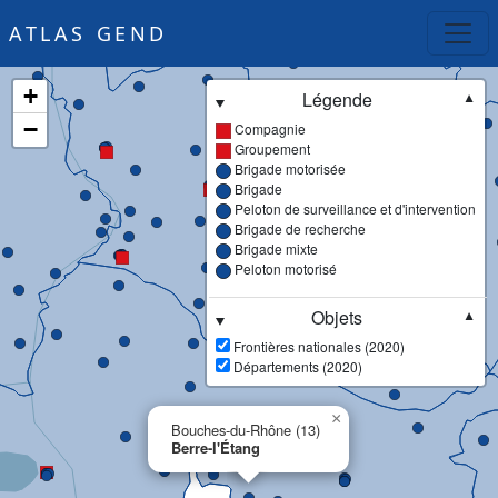
ATLAS GEND
+
Légende
▼
−
Compagnie
Groupement
Brigade motorisée
Brigade
Peloton de surveillance et d'intervention
Brigade de recherche
Brigade mixte
Peloton motorisé
Objets
▼
Frontières nationales (2020)
Départements (2020)
×
Bouches-du-Rhône (13)
Berre-l'Étang