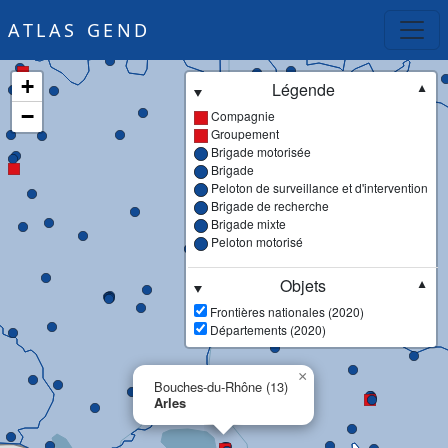
ATLAS GEND
+
Légende
▼
−
Compagnie
Groupement
Brigade motorisée
Brigade
Peloton de surveillance et d'intervention
Brigade de recherche
Brigade mixte
Peloton motorisé
Objets
▼
Frontières nationales (2020)
Départements (2020)
×
Bouches-du-Rhône (13)
Arles