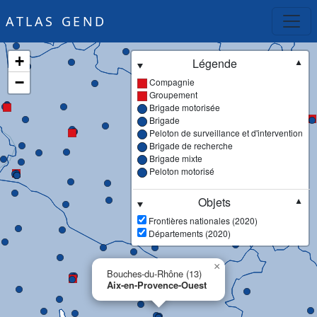
ATLAS GEND
+
Légende
▼
−
Compagnie
Groupement
Brigade motorisée
Brigade
Peloton de surveillance et d'intervention
Brigade de recherche
Brigade mixte
Peloton motorisé
Objets
▼
Frontières nationales (2020)
Départements (2020)
×
Bouches-du-Rhône (13)
Aix-en-Provence-Ouest