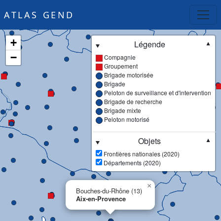
ATLAS GEND
+
Légende
▼
−
Compagnie
Groupement
Brigade motorisée
Brigade
Peloton de surveillance et d'intervention
Brigade de recherche
Brigade mixte
Peloton motorisé
Objets
▼
Frontières nationales (2020)
Départements (2020)
×
Bouches-du-Rhône (13)
Aix-en-Provence