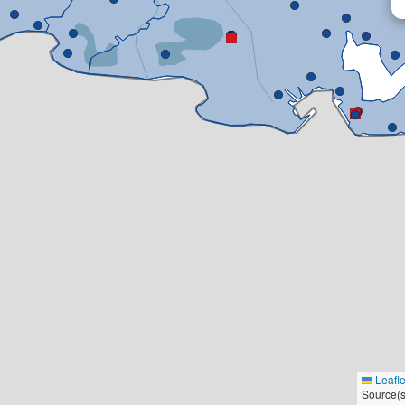
Leafle
Source(