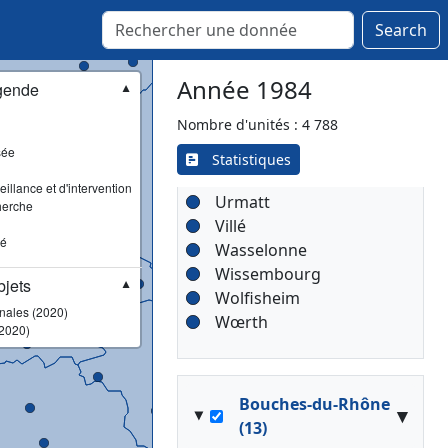
Soultz-sous-Forêts
Search
Strasbourg-
Koenigshoffen
Strasbourg-La-Robertsau
Année 1984
gende
▼
Strasbourg-Neudorf
Nombre d'unités : 4 788
Strasbourg-Ville
sée
Sundhouse
Statistiques
Truchtersheim
illance et d'intervention
Urmatt
herche
Villé
sé
Wasselonne
Wissembourg
jets
▼
Wolfisheim
onales (2020)
Wœrth
2020)
Bouches-du-Rhône
▾
(13)