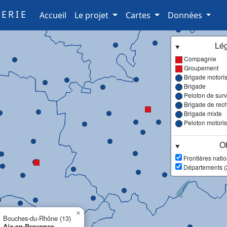
ERIE
(current)
Accueil
Le projet
Cartes
Données
Lé
Compagnie
Groupement
Brigade motori
Brigade
Peloton de surve
Brigade de rec
Brigade mixte
Peloton motori
Ob
Frontières nati
Départements (
×
Bouches-du-Rhône (13)
Aix-en-Provence