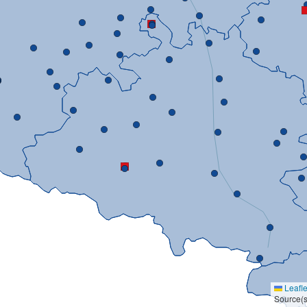
Leafle
Source(