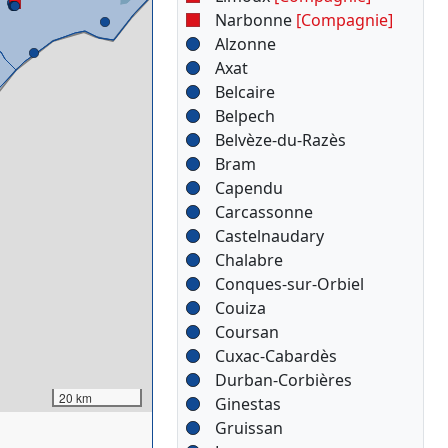
Narbonne
[Compagnie]
Alzonne
Axat
Belcaire
Belpech
Belvèze-du-Razès
Bram
Capendu
Carcassonne
Castelnaudary
Chalabre
Conques-sur-Orbiel
Couiza
Coursan
Cuxac-Cabardès
Durban-Corbières
20 km
Ginestas
Gruissan