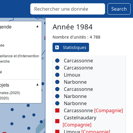
Troyes
Vendeuvre-sur-Barse
Search
Ville-sous-la-Ferté
Villenauxe-la-Grande
Année 1984
gende
▼
Nombre d'unités : 4 788
sée
▾
Statistiques
Aude (11)
illance et d'intervention
Carcassonne
herche
Carcassonne
sé
Limoux
Narbonne
jets
▼
Carcassonne
onales (2020)
Narbonne
2020)
Narbonne
Carcassonne
[Compagnie]
Castelnaudary
[Compagnie]
Limoux
[Compagnie]