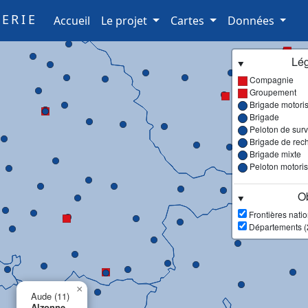
ERIE
(current)
Accueil
Le projet
Cartes
Données
Lé
Compagnie
Groupement
Brigade motori
Brigade
Peloton de surve
Brigade de rec
Brigade mixte
Peloton motori
Ob
Frontières nati
Départements (
×
Aude (11)
Alzonne