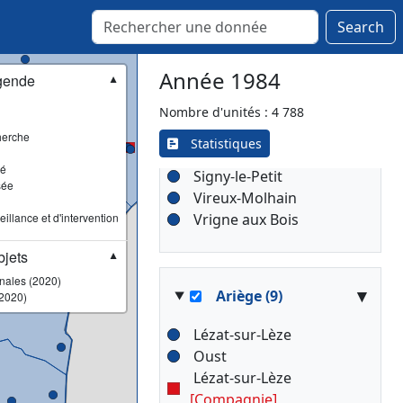
Raucourt-et-Flaba
Renwez
Search
Rethel
Revin
Année 1984
gende
▼
Rimogne
Rocroi
Nombre d'unités : 4 788
Rumigny
herche
Statistiques
Signy-l'Abbaye
sé
Signy-le-Petit
sée
Vireux-Molhain
illance et d'intervention
Vrigne aux Bois
jets
▼
onales (2020)
▾
Ariège (9)
2020)
Lézat-sur-Lèze
Oust
Lézat-sur-Lèze
[Compagnie]