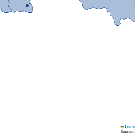
Leafle
Source(