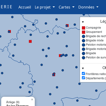
ERIE
(current)
Accueil
Le projet
Cartes
Données
Lé
Compagnie
Groupement
Brigade de rec
Brigade mixte
Peloton motori
Brigade motori
Brigade
Peloton de surve
Ob
Frontières nati
Départements (
×
Ariège (9)
Ax-les-Thermes