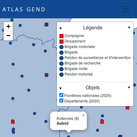
ATLAS GEND
+
Légende
▼
−
Compagnie
Groupement
Brigade motorisée
Brigade
Peloton de surveillance et d'intervention
Brigade de recherche
Brigade mixte
Peloton motorisé
Objets
▼
Frontières nationales (2020)
Départements (2020)
×
Ardennes (8)
Asfeld