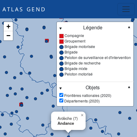
ATLAS GEND
+
Légende
▼
−
Compagnie
Groupement
Brigade motorisée
Brigade
Peloton de surveillance et d'intervention
Brigade de recherche
Brigade mixte
Peloton motorisé
Objets
▼
Frontières nationales (2020)
Départements (2020)
×
Ardèche (7)
Andance