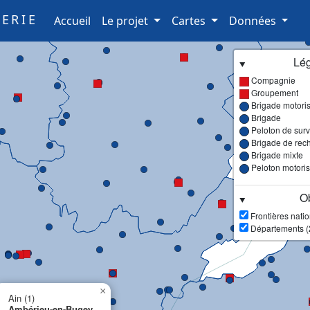
ERIE
(current)
Accueil
Le projet
Cartes
Données
Lé
Compagnie
Groupement
Brigade motori
Brigade
Peloton de surve
Brigade de rec
Brigade mixte
Peloton motori
Ob
Frontières nati
Départements (
×
Ain (1)
Ambérieu-en-Bugey