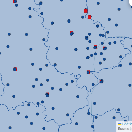
Leafle
Source(