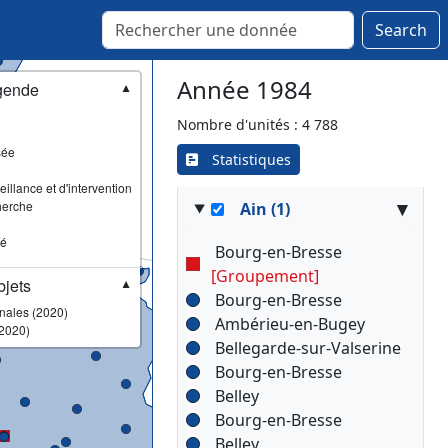
Mururoa
Saint-Gilles
Search
Saint-Symphorien
Sainte-Lucie-de-Porto-
Année 1984
gende
▼
Vecchio
Wé
Nombre d'unités : 4 788
sée
Statistiques
illance et d'intervention
▾
herche
Ain (1)
sé
Bourg-en-Bresse
[Groupement]
jets
▼
Bourg-en-Bresse
onales (2020)
Ambérieu-en-Bugey
2020)
Bellegarde-sur-Valserine
Bourg-en-Bresse
Belley
Bourg-en-Bresse
Belley