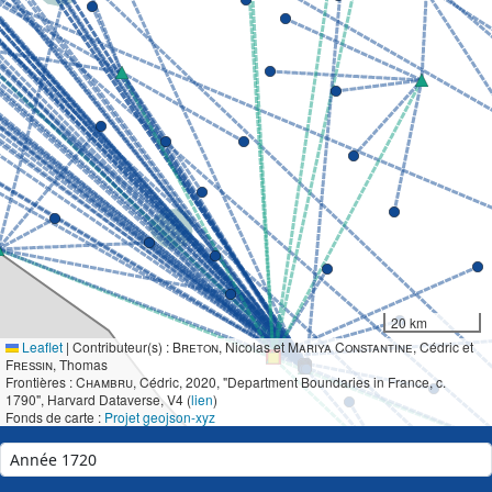
20 km
Leaflet
|
Contributeur(s) :
Breton
, Nicolas et
Mariya Constantine
, Cédric et
Fressin
, Thomas
Frontières :
Chambru
, Cédric, 2020, "Department Boundaries in France, c.
1790", Harvard Dataverse, V4 (
lien
)
Fonds de carte :
Projet geojson-xyz