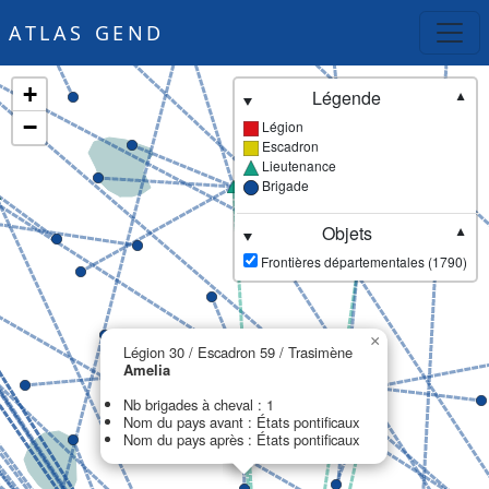
ATLAS GEND
+
Légende
▼
−
Légion
Escadron
Lieutenance
Brigade
Objets
▼
Frontières départementales (1790)
×
Légion 30 / Escadron 59 / Trasimène
Amelia
Nb brigades à cheval : 1
Nom du pays avant : États pontificaux
Nom du pays après : États pontificaux