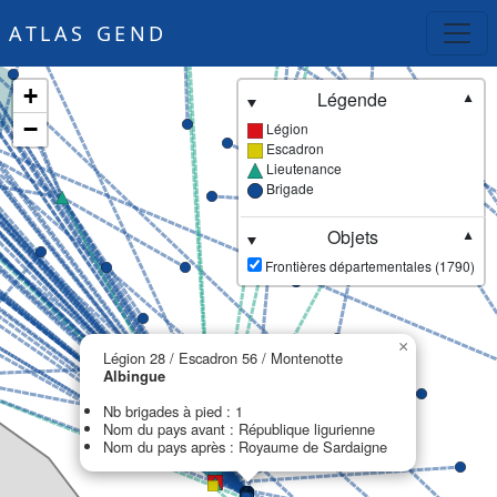
ATLAS GEND
+
Légende
▼
−
Légion
Escadron
Lieutenance
Brigade
Objets
▼
Frontières départementales (1790)
×
Légion 28 / Escadron 56 / Montenotte
Albingue
Nb brigades à pied : 1
Nom du pays avant : République ligurienne
Nom du pays après : Royaume de Sardaigne