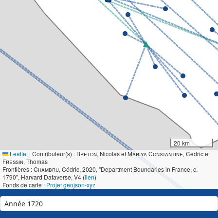
20 km
Leaflet
|
Contributeur(s) :
Breton
, Nicolas et
Mariya Constantine
, Cédric et
Fressin
, Thomas
Frontières :
Chambru
, Cédric, 2020, "Department Boundaries in France, c.
1790", Harvard Dataverse, V4 (
lien
)
Fonds de carte :
Projet geojson-xyz