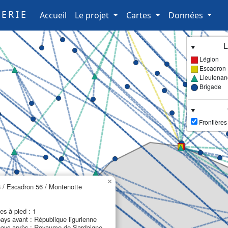
ERIE
(current)
Accueil
Le projet
Cartes
Données
L
Légion
Escadron
Lieutenan
Brigade
Frontières
×
 / Escadron 56 / Montenotte
es à pied : 1
ys avant : République ligurienne
ays après : Royaume de Sardaigne