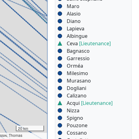
Maro
Alasio
Diano
Lapieva
Albingue
Ceva
[Lieutenance]
Bagnasco
Garressio
Orméa
Milesimo
Murasano
Dogliani
Calizano
Acqui
[Lieutenance]
Nizza
Spigno
Pouzone
20 km
Cossano
ssin
, Thomas