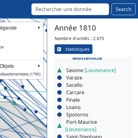
Monbercelli
Search
Montechiaro
Saint-Damien
Année 1810
égende
▼
Nombre d'unités : 2 675
Légion 28 /
ce
Statistiques
▾
Escadron 56 /
Montenotte
Objets
▼
Savone
[Lieutenance]
 départementales (1790)
Varaze
Sacello
Carcare
Finale
Loano
Spotorno
Port-Maurice
[Lieutenance]
Saint-Stephano